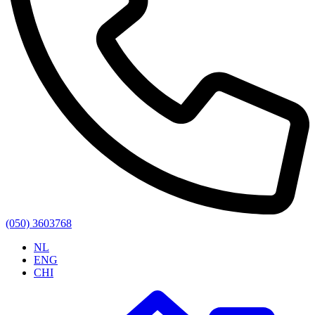
(050) 3603768
NL
ENG
CHI