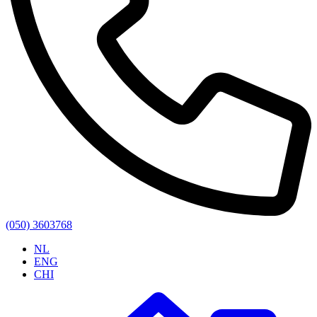
(050) 3603768
NL
ENG
CHI