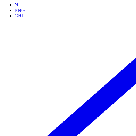
NL
ENG
CHI