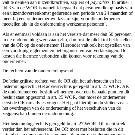
valt te denken aan uitzendkrachten, zzp’ers of
payrollers
. In artikel 1
lid 3 van de WOR is namelijk bepaald dat personen die op basis van
een uitzendovereenkomst gedurende een periode van 24 maanden of
meer bij een ondernemer werkzaam zijn, voor die ondernemer
meetellen als ‘in de onderneming werkzame personen’.
Als er eenmaal voldaan is aan het vereiste dat meer dan 50 personen
in de onderneming werkzaam zijn, dan rust de plicht tot het instellen
van de OR op de ondernemer. Hieronder valt ook het opstellen van
een voorlopig reglement en het organiseren van verkiezingen. De
kosten die hiermee verbonden zijn komen voor rekening van de
ondernemer.
De rechten van de ondernemingsraad
De belangrijkste rechten van de OR zijn het adviesrecht en het
instemmingsrecht. Het adviesrecht is geregeld in art. 25 WOR. Als
de ondernemer een besluit wil nemen over een bepaald punt, en dit
besluit staat opgesomd in art. 25 WOR, dan moet de ondernemer
eerst de OR om advies vragen. Het gaat hierbij om besluiten zoals
het overdragen van de onderneming of het verschuiven van de
zeggenschap binnen de onderneming.
Het instemmingsrecht is geregeld in art. 27 WOR. Dit recht strekt
verder dan het adviesrecht. De OR moet met besluiten die in dit
artikel staan opgesomd instemmen, alvorens de ondernemer over