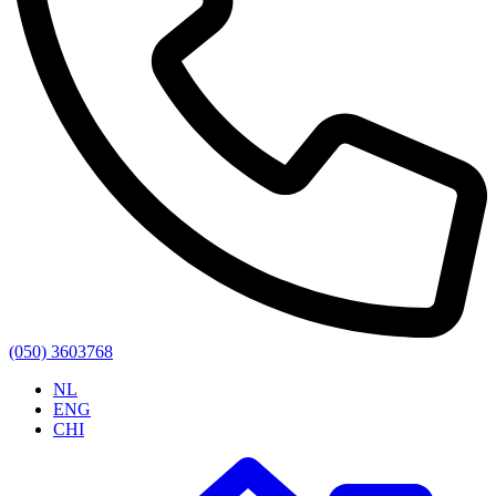
(050) 3603768
NL
ENG
CHI