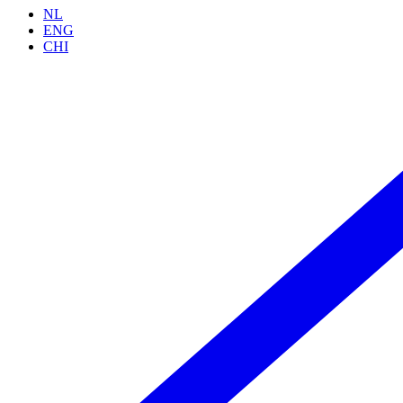
NL
ENG
CHI