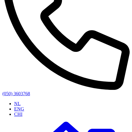
(050) 3603768
NL
ENG
CHI