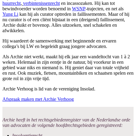
huurrecht
,
verbintenissenrecht
en incassozaken. Hij kan tot
bewindvoerder worden benoemd in
WSNP
-trajecten, en net als
Yung Li
kan hij als curator optreden in faillissementen. Maar of hij
nu curator is of een cliënt bijstaat in een (dreigend) faillissement,
Archie duikt er bovenop. Alles uitzoeken, snel schakelen en
afwikkelen.
Hij waardeert de samenwerking met beginnende en ervaren
collega’s bij LW en begeleidt graag jongere advocaten.
Als Archie niet werkt, maakt hij elk jaar een wandeltocht van 1 à 2
weken. Helemaal in zijn eentje in de natuur, bij voorkeur in een
gebied waar niks en niemand is. Hij geniet daar van totale vrijheid
en rust. Ook muziek, fietsen, mountainbiken en schaatsen spelen een
grote rol in zijn vrije tijd.
Archie Verhoog is lid van de vereniging Insolad.
Afspraak maken met Archie Verhoog
Archie heeft in het rechtsgebiedenregister van de Nederlandse orde
van advocaten de volgende hoofdrechtsgebieden geregistreerd:
Insolventierecht