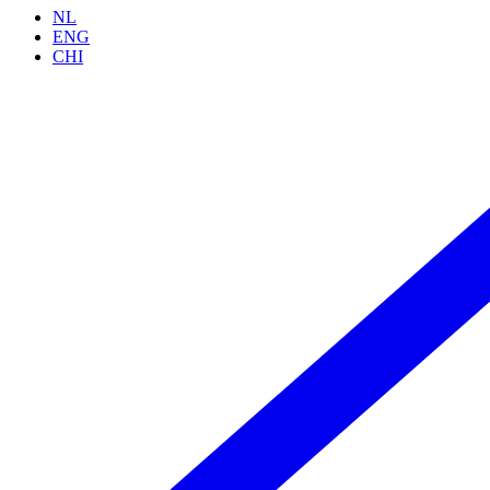
NL
ENG
CHI