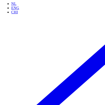
NL
ENG
CHI